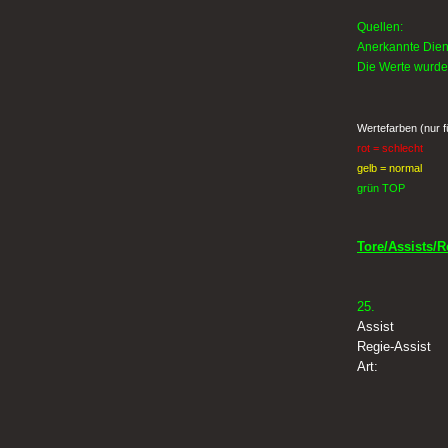
Quellen:
Anerkannte Diens
Die Werte wurden
Wertefarben (nur f
rot = schlecht
gelb = normal
grün TOP
Tore/Assists/R
25.
Assist
Regie-Assist
Art: