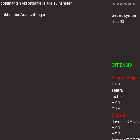
dominanten Aktionsanteils alle 15 Minuten
15-30-45-60-75-90
Taktischer Ausrichtungen
Grundsystem
Real90
OFFENSIV
Attacks/Angriff
links
zentral
rechts
HZ 1
C I A
Chancen
davon TOP-Ch
HZ 1
HZ 2