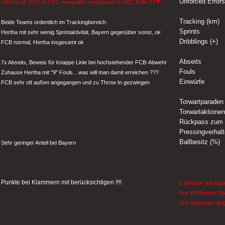
Unforced Errors
Hertha mit 19 (!) in HZ1, wesentlich verbessert in HZ2, Sülle 2 FP…
Tracking (km)
Beide Teams ordentlich im Trackingbereich
Sprints
Hertha mit sehr wenig Sprintaktivität, Bayern gegenüber sonst, ok
Dribblings (+)
FCB normal, Hertha insgesamt ok
Abseits
7x Abseits, Beweis für knappe Linie bei hochstehender FCB-Abwehr
Fouls
Zuhause Hertha mit "9" Fouls…was will man damit erreichen ???
Einwürfe
FCB sehr oft außen angegangen und zu Throw In gezwingen
Torwartparaden
Torwartaktione
Rückpass zum 
Pressingverhalt
Ballbesitz (%)
Sehr geringer Anteil bei Bayern
Punkte bei Klammern mit berücksichtigen !!!!
5 Minuten Nachspi
Nur 63 Minuten Spi
470 Sekunden ginge