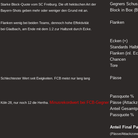
Gegners Schus
Starke Block-Quote vom SC Freiburg. Die oft hektischen Art der
Block in Box (B
Bayern-Shots geben mehr oder weniger den Grund mit an.
Flanken
Flanken wenig bei beiden Teams, dennoch hohe Effektivität
bei Gladbach, am Ende mit dem 1:2 zur Halbzeit durch Ecke.
Ecken (+)
Standards Halb
Flanken (inl. E
Chancen
Tore
Pässe
Schlechtester Wert seit Ewigkeiten. FCB meist nur lang lang
Passquote %
Minusrekordwert bei FCB-Gegner
Pässe (Attack
Köln 28, nur noch 12 die Hertha.
Anteil Gesamt
Passquote %
Anteil Final P
(Pässe/Attackzon