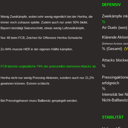
DEFENSIV
Zweikämpfe ink
Wenig Zweikämpfe, wobei sehr wenig eigentlich bei der Hertha, die
%
immer noch zuhause spielte. Zudem auch nur unter 50% bleibt.
Air Duels (won)
Bayern bestätigt Saisonschnitt, etwas wenig Luftzweikämpfe.
Klärende Aktion
Nur 48 beim FCB, Zeichen für Offensive Hertha-Schwäche
(Defense Actions own
% (Gesamt)
(V
Zu 94% musste HER in der eigenen Hälfte kämpfen.
Attacks blocke
%
FCB blockte unglaubliche 74% der potenziellen intensiven Attacks ab.
Pressingaktion
Hertha nicht nur wenig Pressing-Aktionen, sondern auch nur 21,2%
erfolgreich
gewinnen können. Extrem schlecht.
%
Intensität bei N
Nicht-Ballbesit
Bei Pressingphasen muss Ballbesitz gespiegelt werden.
STABILITÄT