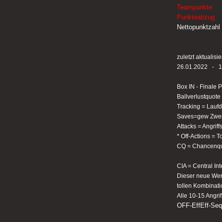
Teampunkte
Punkteabzug
Nettopunktzahl
zuletzt aktualisi
26.01.2022 - 1
Box IN - Finale 
Ballverlustquote
Tracking = Lauf
Saves=gew Zweik
Attacks = Angrif
* Off-Actions = 
CQ = Chancenqua
CIA = Central Int
Dieser neue Wert 
tollen Kombinatio
Alle 10-15 Angri
OFF-EffEff-Sequ