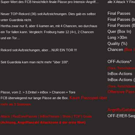
Super-Wert des FCB hinsichtlich finale Pässe pro Intensiv-Angriff…
alle X Attack Y Fin
Final Passes
Neuer TOP-Rekord (36) seit Aufzeichnungen. Dies gab es selbst
Final Passes (b
unter Guardiola nicht.
Final Passes (B
Hertha zwar nur 8, aber 6 kamen an, mit 4 Chancen, wo durchaus
Quer (Box In)
ein Tor fallen kann. Vergleich: Freiburg hatte 12 (4+), 2 Chancen
Long >30m
und ein Tor…
Quality (%)
Chancen
(Box 
Rekord seit Aufzeichungen, aber…NUR EIN TOR !!!
OFF-Actions*
Seit Guardiola kam man nicht mehr "über 100".
(Tore, Torschüsse,
InBox-Actions
InBox-Actions 
(Tore, Torschüsse,
Offensive Pas
Pässe, vom 2. > 3.Drittel > inBox > Chancen = Tore
Kaum Passspiel über
FCB überwiegend nur lange Pässe an die Box.
mehr als 5 Stationen.
Angriffs/Gefahr
OFF-EffEff-Se
Attack | RedZonePasses | InBoxPasses | Shots | TOP | Goals
(Achtung, Angriffanzahl Attackzone & der erste Wert)